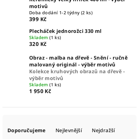
motivů
Doba dodání 1-2 týdny
(2 ks)
399 Kč
Plecháček jednorožci 330 ml
Skladem
(1 ks)
320 Kč
Obraz - malba na dřevě - Snění - ručně
malovaný originál - výběr motivů
Kolekce kruhových obrazů na dřevě -
výběr motivů
Skladem
(1 ks)
1 950 Kč
Ř
a
Doporučujeme
Nejlevnější
Nejdražší
z