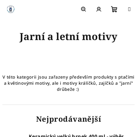
Přejít
na
obsah
Nákupn
Hledat
Přihlášení
Jarní a letní motivy
košík
V této kategorii jsou zařazeny především produkty s ptačími
a květinovými motivy, ale i motivy králíčků, zajíčků a "jarní"
drůbeže :)
Nejprodávanější
Keramický velký hrnek 400 ml - výběr