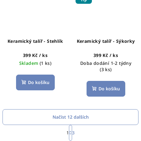
Keramický talíř - Stehlík
Keramický talíř - Sýkorky
399 Kč
/ ks
399 Kč
/ ks
Skladem
(1 ks)
Doba dodání 1-2 týdny
(3 ks)
Do košíku
Do košíku
Načíst 12 dalších
S
t
1
3
O
r