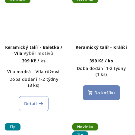
Keramický talíř - Baletka /
Keramický talíř - Králíci
Víla
Výběr motivů
399 Kč
/ ks
399 Kč
/ ks
Doba dodání 1-2 týdny
Víla modrá
Víla růžová
Víla oranžová
(1 ks)
Doba dodání 1-2 týdny
(3 ks)
Do košíku
Detail
Tip
Novinka
Tip