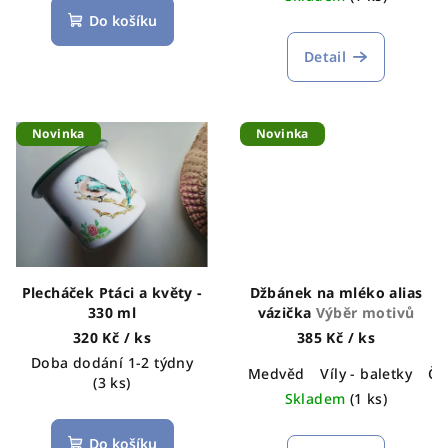
t
Do košíku
ů
Detail
Novinka
Novinka
Plecháček Ptáci a květy -
Džbánek na mléko alias
330 ml
vázička
Výběr motivů
320 Kč
/ ks
385 Kč
/ ks
Doba dodání 1-2 týdny
Medvěd
Víly - baletky
Če
(3 ks)
Skladem
(1 ks)
Do košíku