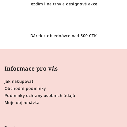
Jezdím i na trhy a designové akce
Dárek k objednávce nad 500 CZK
Z
á
p
Informace pro vás
a
Jak nakupovat
t
Obchodní podmínky
í
Podmínky ochrany osobních údajů
Moje objednávka