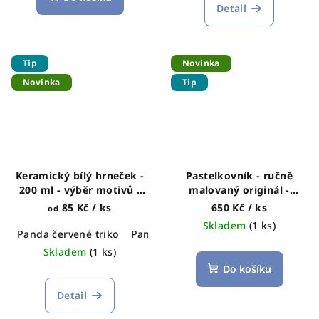
Detail
Tip
Novinka
Novinka
Tip
Keramický bílý hrneček -
Pastelkovník - ručně
200 ml - výběr motivů -
malovaný originál -
tzv. makronka na bambus
Králíček s konvičkou
85 Kč
/ ks
650 Kč
/ ks
od
podtácku
Výběr motivů
Skladem
(1 ks)
Panda červené triko
Panda modré triko
Koaly
Lišky
Skladem
(1 ks)
Do košíku
Detail