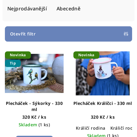
e
Nejprodávanější
Abecedně
n
í
p
Otevřít filtr
r
V
o
Novinka
Novinka
ý
d
Tip
p
u
i
k
s
t
p
ů
r
Plecháček - Sýkorky - 330
Plecháček Králíčci - 330 ml
o
ml
d
320 Kč
/ ks
320 Kč
/ ks
Skladem
(1 ks)
u
Králičí rodina
Králičí rodi
k
Skladem
(1 ks)