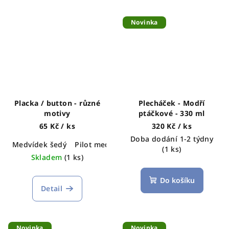
Novinka
Placka / button - různé
Plecháček - Modří
motivy
ptáčkové - 330 ml
65 Kč
/ ks
320 Kč
/ ks
Doba dodání 1-2 týdny
Medvídek šedý
Pilot medvěd
Želva
Pes
Sýkorky
(1 ks)
Skladem
(1 ks)
Do košíku
Detail
Novinka
Novinka