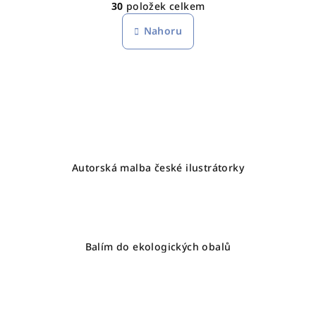
30
položek celkem
á
v
n
l
Nahoru
k
á
o
d
v
a
á
n
c
í
í
p
r
v
Autorská malba české ilustrátorky
k
y
v
ý
p
Balím do ekologických obalů
i
s
u