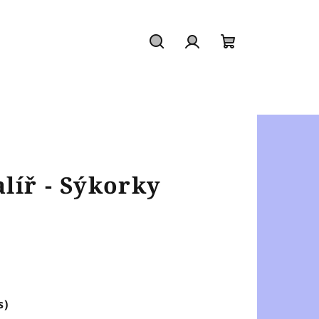
Hledat
Přihlášení
Nákupní
košík
líř - Sýkorky
s)