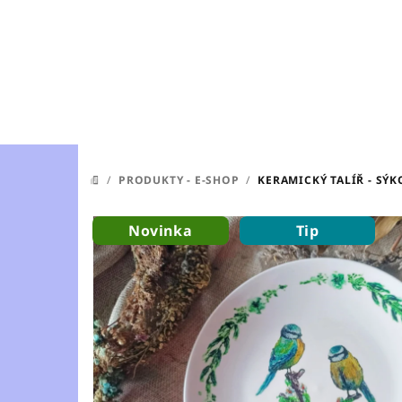
Přejít
na
obsah
/
PRODUKTY - E-SHOP
/
KERAMICKÝ TALÍŘ - SÝ
DOMŮ
Novinka
Tip