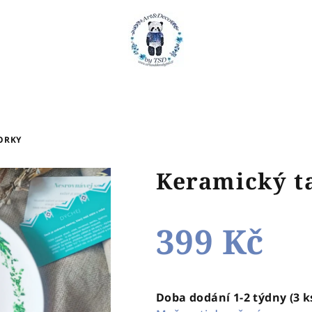
KORKY
Keramický ta
399 Kč
Měrná
cena:
Doba dodání 1-2 týdny
(3 k