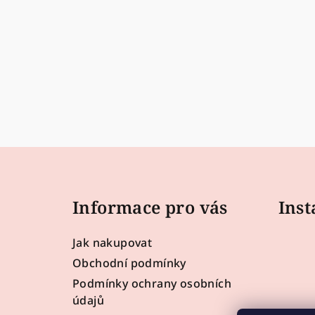
Z
á
Informace pro vás
Ins
p
a
Jak nakupovat
t
Obchodní podmínky
Podmínky ochrany osobních
í
údajů