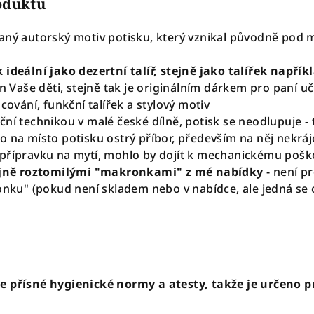
roduktu
aný autorský motiv potisku, který vznikal původně pod 
 ideální jako dezertní talíř, stejně jako talířek např
jen Vaše děti, stejně tak je originálním dárkem pro pan
acování, funkční talířek a stylový motiv
ční technikou v malé české dílně, potisk se neodlupuje -
o na místo potisku ostrý příbor, především na něj nekrá
přípravku na mytí, mohlo by dojít k mechanickému pošk
tejně roztomilými "makronkami" z mé nabídky
- není p
ronku" (pokud není skladem nebo v nabídce, ale jedná se 
e přísné hygienické normy a atesty, takže je určeno p