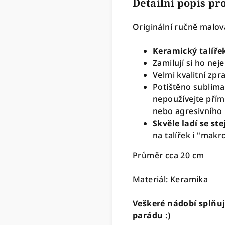
Detailní popis p
Originální ručně malov
Keramický talířek
Zamilují si ho ne
Velmi kvalitní zpr
Potištěno sublima
nepoužívejte přím
nebo agresivního 
Skvěle ladí se s
na talířek i "mak
Průměr cca 20 cm
Materiál: Keramika
Veškeré nádobí splňuj
parádu :)