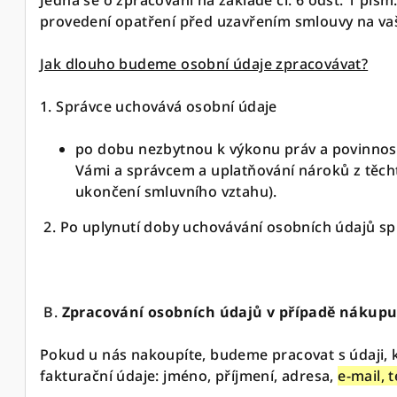
Jedná se o zpracování na základě čl. 6 odst. 1 písm
provedení opatření před uzavřením smlouvy na vaš
Jak dlouho budeme osobní údaje zpracovávat?
1. Správce uchovává osobní údaje
po dobu nezbytnou k výkonu práv a povinnost
Vámi a správcem a uplatňování nároků z těch
ukončení smluvního vztahu).
2. Po uplynutí doby uchovávání osobních údajů s
B.
Zpracování osobních údajů v případě nákup
Pokud u nás nakoupíte, budeme pracovat s údaji, k
fakturační údaje: jméno, příjmení, adresa,
e-mail, t