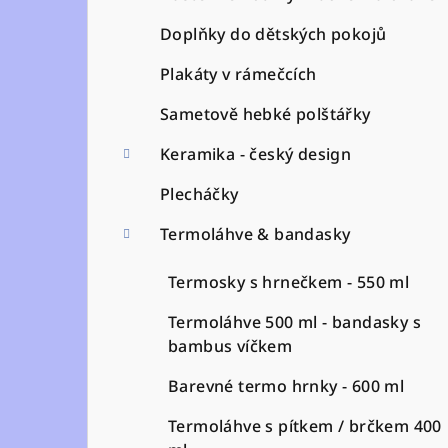
a
n
Doplňky do dětských pokojů
n
Plakáty v rámečcích
í
Sametově hebké polštářky
p
Keramika - český design
a
Plecháčky
n
Termoláhve & bandasky
e
Termosky s hrnečkem - 550 ml
l
Termoláhve 500 ml - bandasky s
bambus víčkem
Barevné termo hrnky - 600 ml
Termoláhve s pítkem / brčkem 400