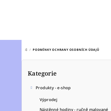
Přejít
na
obsah
/
PODMÍNKY OCHRANY OSOBNÍCH ÚDAJŮ
DOMŮ
P
o
Kategorie
Přeskočit
kategorie
s
Produkty - e-shop
t
r
Výprodej
Nástěnné hodiny - ručně malované