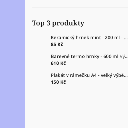
Top 3 produkty
Keramický hrnek mint - 200 ml - výběr motivů - tzv. makronka na bambus podtácku
85 Kč
Barevné termo hrnky - 600 ml
Výběr motivů
610 Kč
Plakát v rámečku A4 - velký výběr motivů
150 Kč