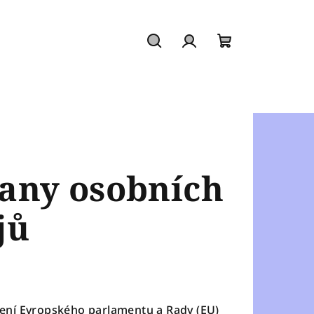
Hledat
Přihlášení
Nákupní
košík
any osobních
jů
ízení Evropského parlamentu a Rady (EU)