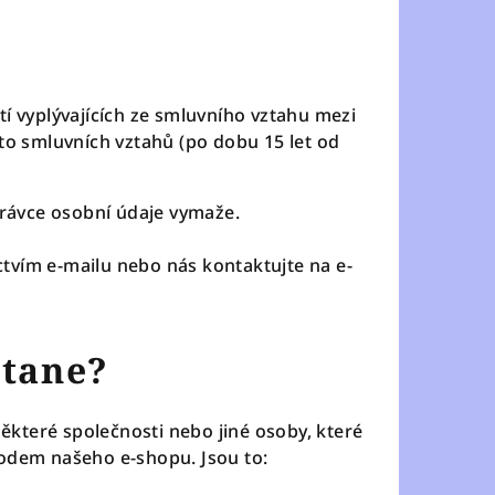
í vyplývajících ze smluvního vztahu mezi
to smluvních vztahů (po dobu 15 let od
právce osobní údaje vymaže.
ctvím e-mailu nebo nás kontaktujte na e-
stane?
ěkteré společnosti nebo jiné osoby, které
odem našeho e-shopu. Jsou to: