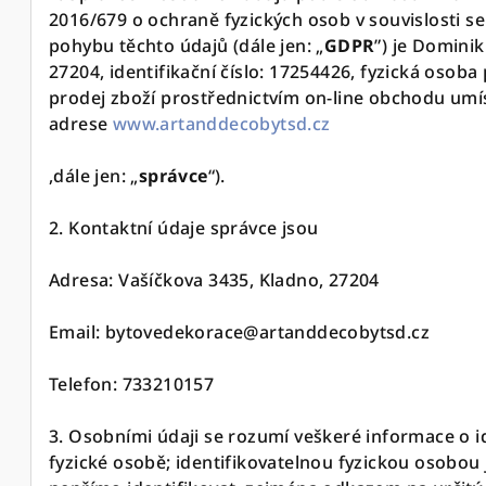
2016/679 o ochraně fyzických osob v souvislosti 
pohybu těchto údajů (dále jen: „
GDPR
”) je
Dominik
27204,
identifikační číslo:
17254426
,
fyzická osoba
prodej zboží prostřednictvím on-line obchodu umí
adrese
www.artanddecobytsd.cz
,dále jen: „
správce
“).
2. Kontaktní údaje správce jsou
Adresa: Vašíčkova 3435, Kladno, 27204
Email: bytovedekorace@artanddecobytsd.cz
Telefon: 733210157
3. Osobními údaji se rozumí veškeré informace o i
fyzické osobě; identifikovatelnou fyzickou osobou j