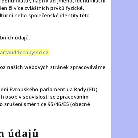
dentifikátor, například jméno, identifikační
den či více zvláštních prvků fyzické,
lturní nebo společenské identity této
bních údajů.
artanddecobytsd.cz
oz našich webových stránek zpracováváme
zení Evropského parlamentu a Rady (EU)
h osob v souvislosti se zpracováním
o zrušení směrnice 95/46/ES (obecné
h údajů