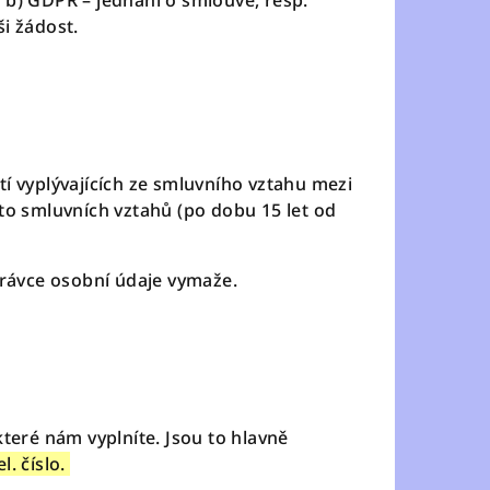
. b) GDPR – jednání o smlouvě, resp.
i žádost.
í vyplývajících ze smluvního vztahu mezi
to smluvních vztahů (po dobu 15 let od
právce osobní údaje vymaže.
u
teré nám vyplníte. Jsou to hlavně
el. číslo.