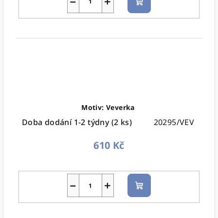
−
+
Do
košíku
Motiv: Veverka
Doba dodání 1-2 týdny
(2 ks)
20295/VEV
610 Kč
−
+
Do
košíku