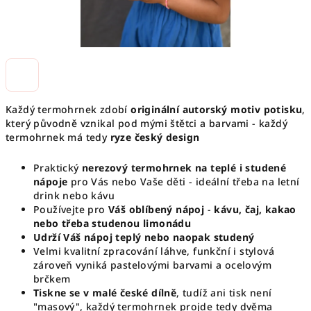
Každý termohrnek zdobí
originální autorský motiv potisku
,
který původně vznikal pod mými štětci a barvami - každý
termohrnek má tedy
ryze český design
Praktický
nerezový termohrnek na teplé i studené
nápoje
pro Vás nebo Vaše děti - ideální třeba na letní
drink nebo kávu
Používejte pro
Váš oblíbený nápoj
-
kávu, čaj, kakao
nebo třeba studenou limonádu
Udrží Váš nápoj teplý nebo naopak studený
Velmi kvalitní zpracování láhve, funkční i stylová
zároveň vyniká pastelovými barvami a ocelovým
brčkem
Tiskne se v malé české dílně
, tudíž ani tisk není
"masový", každý termohrnek projde tedy dvěma