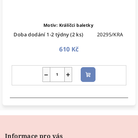
Motiv: Králíčci baletky
Doba dodání 1-2 týdny
(2 ks)
20295/KRA
610 Kč
−
+
Do
košíku
Z
á
p
Informace pro vás