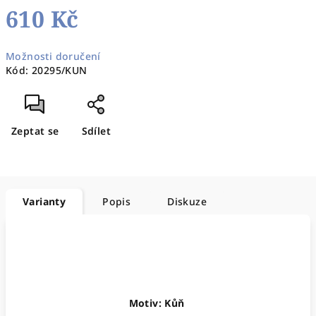
610 Kč
Měrná
Možnosti doručení
cena:
Kód:
20295/KUN
Zeptat se
Sdílet
Varianty
Popis
Diskuze
Motiv: Kůň