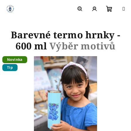
Přejít
na
obsah
Nákupn
Hledat
Přihlášení
Barevné termo hrnky -
košík
600 ml
Výběr motivů
Novinka
Tip