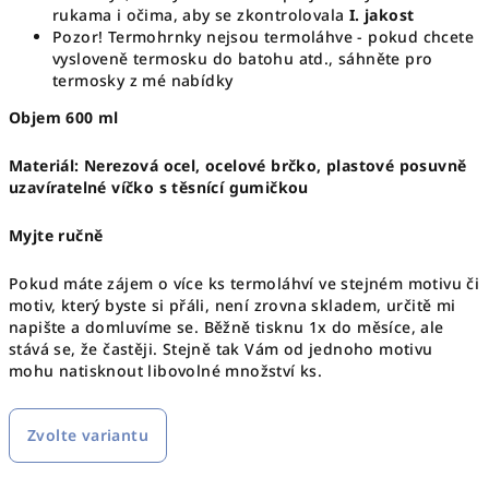
rukama i očima, aby se zkontrolovala
I. jakost
Pozor! Termohrnky nejsou termoláhve - pokud chcete
vysloveně termosku do batohu atd., sáhněte pro
termosky z mé nabídky
Objem 600 ml
Materiál: Nerezová ocel, ocelové brčko, plastové posuvně
uzavíratelné víčko s těsnící gumičkou
Myjte ručně
Pokud máte zájem o více ks termoláhví ve stejném motivu či
motiv, který byste si přáli, není zrovna skladem, určitě mi
napište a domluvíme se. Běžně tisknu 1x do měsíce, ale
stává se, že častěji. Stejně tak Vám od jednoho motivu
mohu natisknout libovolné množství ks.
Zvolte variantu