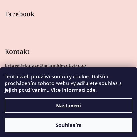
Facebook
Kontakt
bytovedekorace
@
artanddecobytsd.cz
733210157
Tento web používá soubory cookie. Dalším
procházením tohoto webu vyjadřujete souhlas s
jejich používáním.. Více informací
zde
.
Nastavení
Copyright 2026
Bytové dekorace Art&Deco by TSD
.
Všechna práva vyhrazena.
Souhlasím
Vytvořil Shoptet