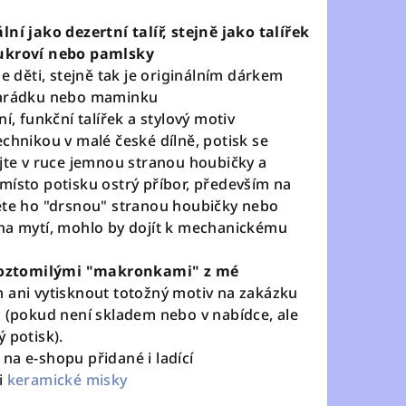
ní jako dezertní talíř, stejně jako talířek
cukroví nebo pamlsky
še děti, stejně tak je originálním dárkem
amarádku nebo maminku
í, funkční talířek a stylový motiv
chnikou v malé české dílně, potisk se
yjte v ruce jemnou stranou houbičky a
místo potisku ostrý příbor, především na
ěte ho "drsnou" stranou houbičky nebo
na mytí, mohlo by dojít k mechanickému
ě roztomilými "makronkami" z mé
m ani vytisknout totožný motiv na zakázku
" (pokud není skladem nebo v nabídce, ale
ý potisk).
je na e-shopu přidané i ladící
i
keramické misky