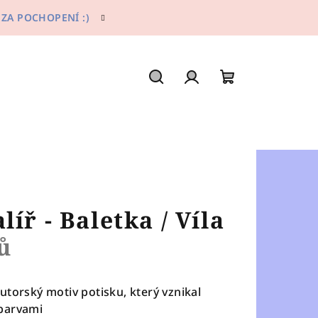
 ZA POCHOPENÍ :)
Hledat
Přihlášení
Nákupní
košík
íř - Baletka / Víla
ů
utorský motiv potisku, který vznikal
 barvami