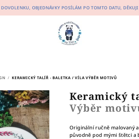
ÁM DOVOLENKU, OBJEDNÁVKY POSÍLÁM PO TOMTO DATU, DĚKUJI
IGN
/
KERAMICKÝ TALÍŘ - BALETKA / VÍLA
VÝBĚR MOTIVŮ
Keramický tal
Výběr motiv
Originální ručně malovaný a
původně pod mými štětci a