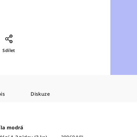
Sdílet
is
Diskuze
íla modrá