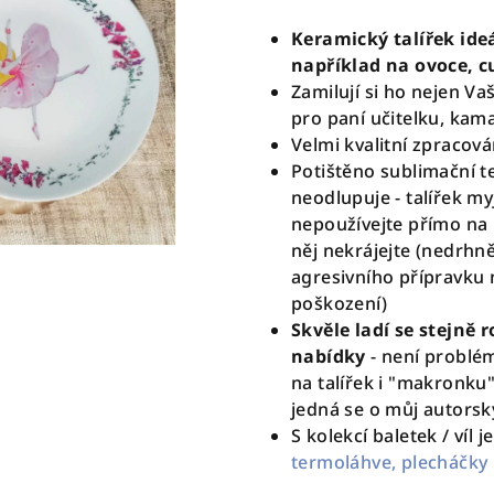
Keramický talířek ideál
například na ovoce, 
Zamilují si ho nejen Va
pro paní učitelku, k
Velmi kvalitní zpracován
Potištěno sublimační te
neodlupuje - talířek m
nepoužívejte přímo na 
něj nekrájejte (nedrhn
agresivního přípravku 
poškození)
Skvěle ladí se stejn
nabídky
- není problé
na talířek i "makronku
jedná se o můj autorsk
S kolekcí baletek / víl 
termoláhve,
plecháčky