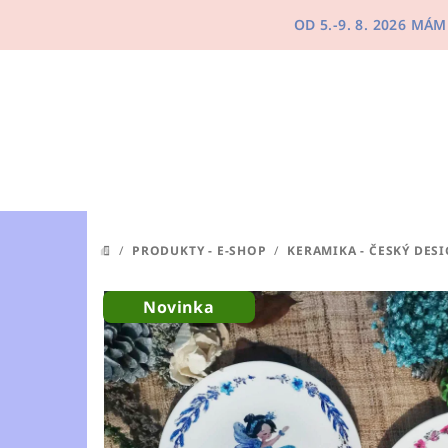
Přejít
OD 5.-9. 8. 2026 M
na
obsah
/
PRODUKTY - E-SHOP
/
KERAMIKA - ČESKÝ DES
DOMŮ
Novinka