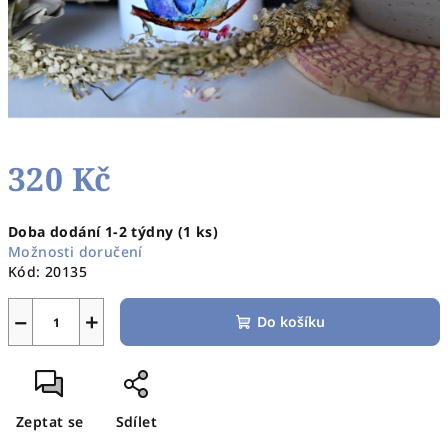
320 Kč
Měrná
Doba dodání 1-2 týdny
(1 ks)
cena:
Možnosti doručení
Kód:
20135
−
+
Do košíku
Zeptat se
Sdílet