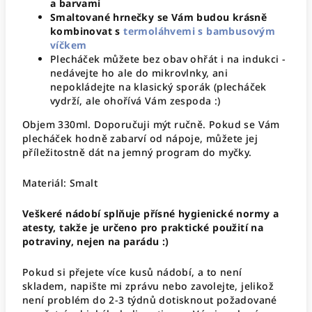
a barvami
Smaltované hrnečky se Vám budou krásně
kombinovat s
termoláhvemi s bambusovým
víčkem
Plecháček můžete bez obav ohřát i na indukci -
nedávejte ho ale do mikrovlnky, ani
nepokládejte na klasický sporák (plecháček
vydrží, ale ohořívá Vám zespoda :)
Objem 330ml. Doporučuji mýt ručně. Pokud se Vám
plecháček hodně zabarví od nápoje, můžete jej
příležitostně dát na jemný program do myčky.
Materiál: Smalt
Veškeré nádobí splňuje přísné hygienické normy a
atesty, takže je určeno pro praktické použití na
potraviny, nejen na parádu :)
Pokud si přejete více kusů nádobí, a to není
skladem, napište mi zprávu nebo zavolejte, jelikož
není problém do 2-3 týdnů dotisknout požadované