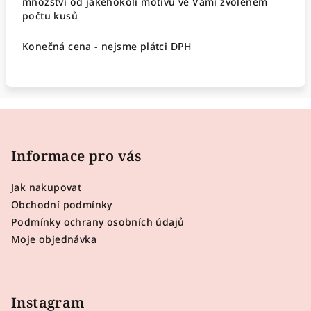
množství od jakéhokoli motivu ve Vámi zvoleném
počtu kusů
Konečná cena - nejsme plátci DPH
Z
á
p
Informace pro vás
a
Jak nakupovat
t
Obchodní podmínky
í
Podmínky ochrany osobních údajů
Moje objednávka
Instagram