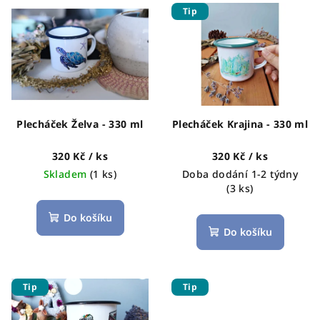
V
o
Tip
ý
d
p
u
i
k
s
t
p
ů
r
Plecháček Želva - 330 ml
Plecháček Krajina - 330 ml
o
d
320 Kč
/ ks
320 Kč
/ ks
Skladem
(1 ks)
Doba dodání 1-2 týdny
u
(3 ks)
k
t
Do košíku
Do košíku
ů
Tip
Tip