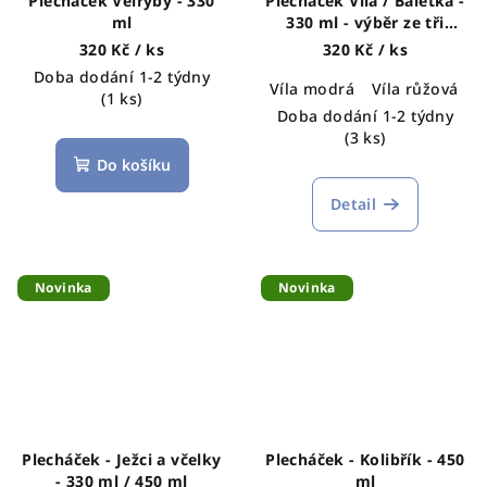
Plecháček Velryby - 330
Plecháček Víla / Baletka -
ml
330 ml - výběr ze tři
motivů
320 Kč
/ ks
320 Kč
/ ks
Doba dodání 1-2 týdny
Víla modrá
Víla růžová
V
(1 ks)
Doba dodání 1-2 týdny
(3 ks)
Do košíku
Detail
Novinka
Novinka
Plecháček - Ježci a včelky
Plecháček - Kolibřík - 450
- 330 ml / 450 ml
ml