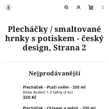
Přejít
na
obsah
Nákupn
Hledat
Přihlášení
Plecháčky / smaltované
košík
hrnky s potiskem - český
design
, Strana 2
Nejprodávanější
Plecháček - Ptačí sněm - 330 ml
Doba dodání 1-2 týdny
(3 ks)
320 Kč
Plecháček - Chlapec a měsíc - 330 ml