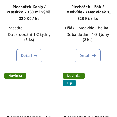
Plecháček Koaly /
Plecháček Lišák /
Prasátko - 330 ml
Výběr
Medvídek /Medvídek s
motivů
loďkou/ Medvědí holčička
320 Kč
/ ks
320 Kč
/ ks
- 330 ml
Výběr motivů
Prasátko
Lišák
Medvídek holka
Me
Doba dodání 1-2 týdny
Doba dodání 1-2 týdny
(3 ks)
(2 ks)
Detail
Detail
Novinka
Novinka
Tip