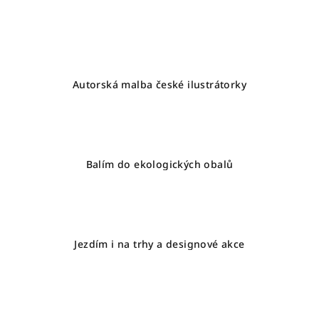
n
c
í
í
p
r
v
Autorská malba české ilustrátorky
k
y
v
ý
p
Balím do ekologických obalů
i
s
u
Jezdím i na trhy a designové akce