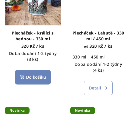
Plecháček - králíci s
Plecháček - Labutě - 330
bednou - 330 ml
ml / 450 ml
320 Kč
/ ks
320 Kč
/ ks
od
Doba dodání 1-2 týdny
330 ml
450 ml
(3 ks)
Doba dodání 1-2 týdny
(4 ks)
Do košíku
Detail
Novinka
Novinka