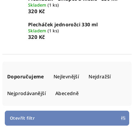
Skladem
(1 ks)
320 Kč
Plecháček jednorožci 330 ml
Skladem
(1 ks)
320 Kč
Ř
a
Doporučujeme
Nejlevnější
Nejdražší
z
e
Nejprodávanější
Abecedně
n
í
p
Otevřít filtr
r