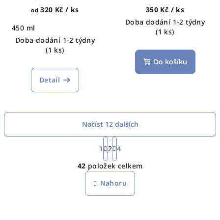
320 Kč
/ ks
350 Kč
/ ks
od
Doba dodání 1-2 týdny
450 ml
(1 ks)
Doba dodání 1-2 týdny
(1 ks)
Do košíku
Detail
Načíst 12 dalších
S
t
1
2
4
O
r
42
položek celkem
á
v
n
l
Nahoru
k
á
o
d
v
a
á