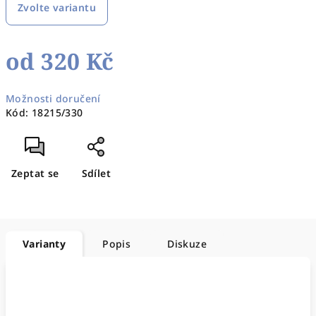
Zvolte variantu
od
320 Kč
Měrná
Možnosti doručení
cena:
Kód:
18215/330
Zeptat se
Sdílet
Varianty
Popis
Diskuze