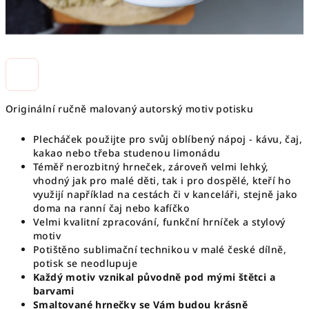
Originální ručně malovaný autorský motiv potisku
Plecháček použijte pro svůj oblíbený nápoj - kávu, čaj,
kakao nebo třeba studenou limonádu
Téměř nerozbitný hrneček, zároveň velmi lehký,
vhodný jak pro malé děti, tak i pro dospělé, kteří ho
využijí například na cestách či v kanceláři, stejně jako
doma na ranní čaj nebo kafíčko
Velmi kvalitní zpracování, funkční hrníček a stylový
motiv
Potištěno sublimační technikou v malé české dílně,
potisk se neodlupuje
Každý motiv vznikal původně pod mými štětci a
barvami
Smaltované hrnečky se Vám budou krásně