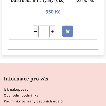
Doba dodání 1-2 týdny
(3 ks)
18215/450
350 Kč
−
+
Do
košíku
Z
á
p
Informace pro vás
a
Jak nakupovat
t
Obchodní podmínky
í
Podmínky ochrany osobních údajů