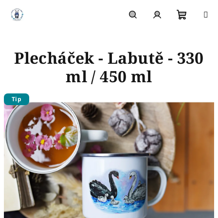
Přejít
na
obsah
Nákupn
Hledat
Přihlášení
Plecháček - Labutě - 330
košík
ml / 450 ml
Tip