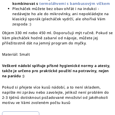
kombinovat s
termoláhvemi s bambusovým víčkem
Plecháček můžete bez obav ohřát i na indukci -
nedávejte ho ale do mikrovlnky, ani nepokládejte na
klasický sporák (plecháček vydrží, ale ohořívá Vám
zespoda :)
Objem 330 ml nebo 450 ml. Doporučuji mýt ručně. Pokud se
Vám plecháček hodně zabarví od nápoje, můžete jej
příležitostně dát na jemný program do myčky.
Materiál: Smalt
Veškeré nádobí splňuje přísné hygienické normy a atesty,
takže je určeno pro praktické použití na potraviny, nejen
na parádu :)
Pokud si přejete více kusů nádobí, a to není skladem,
napište mi zprávu nebo zavolejte, jelikož není problém do
2-3 týdnů dotisknout požadované množství od jakéhokoli
motivu ve Vámi zvoleném počtu kusů