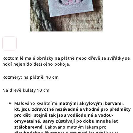
Roztomilé malé obrázky na plátně nebo dřevě se zvířátky se
hodí nejen do dětského pokoje.
Rozměry: na plátně: 10 cm
Na dřevě kulatý 10 cm
Malováno kvalitními
matnými akrylovými barvami,
kt. jsou zdravotně nezávadné a vhodné pro předměty
pro děti, stejně tak jsou voděodolné a vodou-
omyvatelné. Barvy zůstávají po dobu mnoha let
stálobarevné.
Lakováno matným lakem pro
dlouhodobou životnost a prevenci loupání barvy