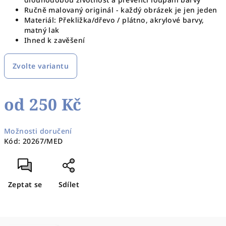
Ručně malovaný originál - každý obrázek je jen jeden
Materiál: Překližka/dřevo / plátno, akrylové barvy,
matný lak
Ihned k zavěšení
Zvolte variantu
od
250 Kč
Měrná
Možnosti doručení
cena:
Kód:
20267/MED
Zeptat se
Sdílet