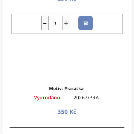
−
+
Do
košíku
Motiv: Prasátka
Vyprodáno
20267/PRA
350 Kč