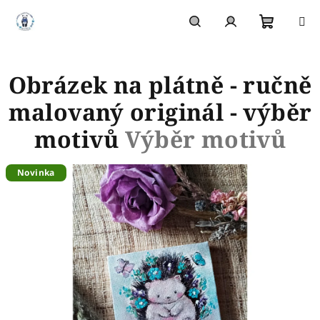
Přejít
na
obsah
Nákupn
Hledat
Přihlášení
Obrázek na plátně - ručně
košík
malovaný originál - výběr
motivů
Výběr motivů
Novinka