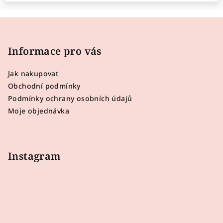
Z
á
p
Informace pro vás
a
Jak nakupovat
t
Obchodní podmínky
í
Podmínky ochrany osobních údajů
Moje objednávka
Instagram