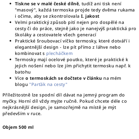
Tiskne se v malé české dílně
, tudíž ani tisk není
"masový", každá termoska projde tedy dvěma rukama
i očima, aby se zkontrolovala
I. jakost
Velmi praktický způsob pití nejen pro dospělé na
cesty či do práce, stejně jako je nanejvýš praktická pro
školáky a cestovatele všech generací
Praktické šroubovací víčko termosky, které dotváří i
elegantnější design - lze pít přímo z láhve nebo
kombinovat s
plecháčkem
Termosky mají ocelové poutko, které je praktické k
jejich nošení nebo lze jím přichytit termosku např. k
batohu
Více
o termoskách se dočtete v článku
na mém
blogu
"Parťák na cesty"
Příležitostně lze spodní díl dávat na jemný program do
myčky. Horní díl vždy myjte ručně. Pokud chcete déle co
nejkrásnější design, je samozřejmě na místě je mýt
především v ruce.
Objem 500 ml