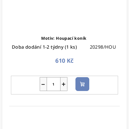
Motiv: Houpací koník
Doba dodání 1-2 týdny
(1 ks)
20298/HOU
610 Kč
−
+
Do
košíku