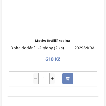
Motiv: Králičí rodina
Doba dodání 1-2 týdny
(2 ks)
20298/KRA
610 Kč
−
+
Do
košíku