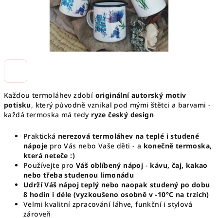
Každou termoláhev zdobí
originální autorský motiv
potisku
, který původně vznikal pod mými štětci a barvami -
každá termoska má tedy
ryze český design
Praktická
nerezová termoláhev na teplé i studené
nápoje
pro Vás nebo Vaše děti - a
konečně termoska,
která neteče :)
Používejte pro
Váš oblíbený nápoj
-
kávu, čaj, kakao
nebo třeba studenou limonádu
Udrží Váš nápoj teplý nebo naopak studený po dobu
8 hodin i déle (vyzkoušeno osobně v -10°C na trzích)
Velmi kvalitní zpracování láhve, funkční i stylová
zároveň