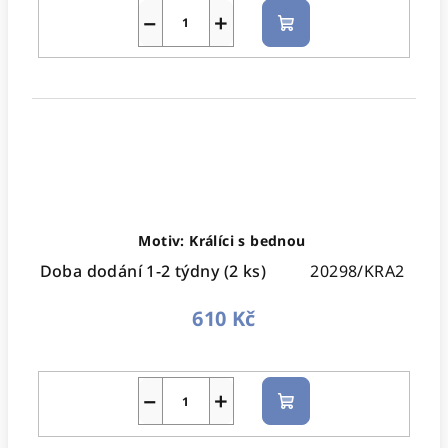
−
+
Do
košíku
Motiv: Králíci s bednou
Doba dodání 1-2 týdny
(2 ks)
20298/KRA2
610 Kč
−
+
Do
košíku