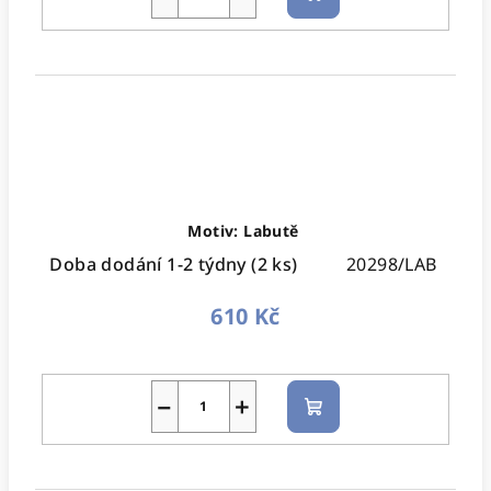
košíku
Motiv: Labutě
Doba dodání 1-2 týdny
(2 ks)
20298/LAB
610 Kč
−
+
Do
košíku