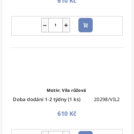
610 Kč
−
+
Do
košíku
Motiv: Víla růžová
Doba dodání 1-2 týdny
(1 ks)
20298/VIL2
610 Kč