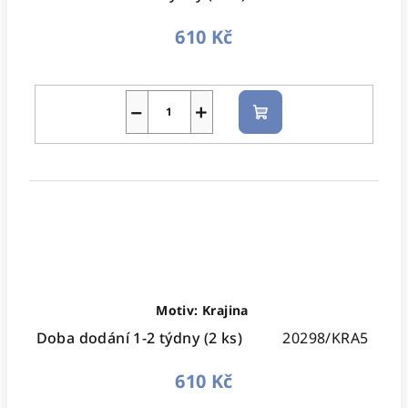
610 Kč
−
+
Do
košíku
Motiv: Krajina
Doba dodání 1-2 týdny
(2 ks)
20298/KRA5
610 Kč