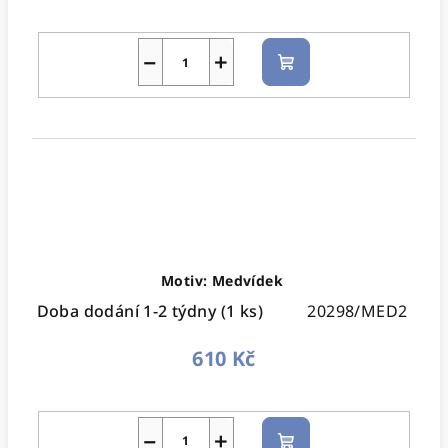
−
+
Do
košíku
Motiv: Medvídek
Doba dodání 1-2 týdny
(1 ks)
20298/MED2
610 Kč
−
+
Do