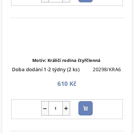
košíku
Motiv: Králičí rodina čtyřčlenná
Doba dodání 1-2 týdny
(2 ks)
20298/KRA6
610 Kč
−
+
Do
košíku