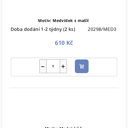
Motiv: Medvídek s mašlí
Doba dodání 1-2 týdny
(2 ks)
20298/MED3
610 Kč
−
+
Do
košíku