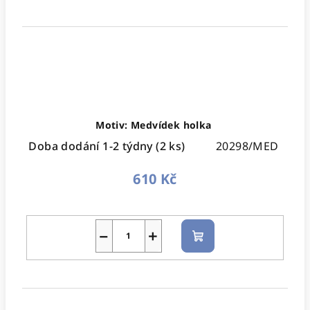
Motiv: Medvídek holka
Doba dodání 1-2 týdny
(2 ks)
20298/MED
610 Kč
−
+
Do
košíku