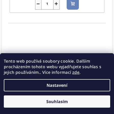
−
+
Do
košíku
Motiv: Víla oranžová
Tento web používá soubory cookie. Dalším
procházením tohoto webu vyjadřujete souhlas s
Doba dodání 1-2 týdny
(2 ks)
20298/VIL3
jejich používáním.. Více informací
zde
.
610 Kč
Nastavení
−
+
Do
Souhlasím
košíku