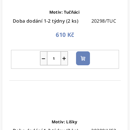
Motiv: Tučňáci
Doba dodání 1-2 týdny
(2 ks)
20298/TUC
610 Kč
−
+
Do
košíku
Motiv: Lišky