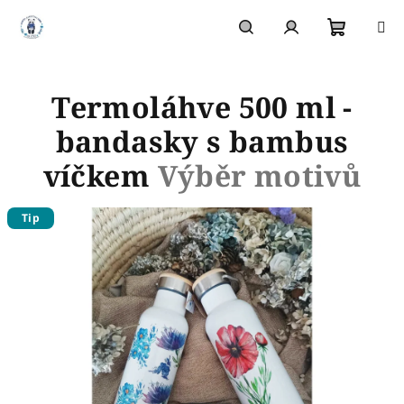
Přejít
na
obsah
Nákupn
Hledat
Přihlášení
Termoláhve 500 ml -
košík
bandasky s bambus
víčkem
Výběr motivů
Tip