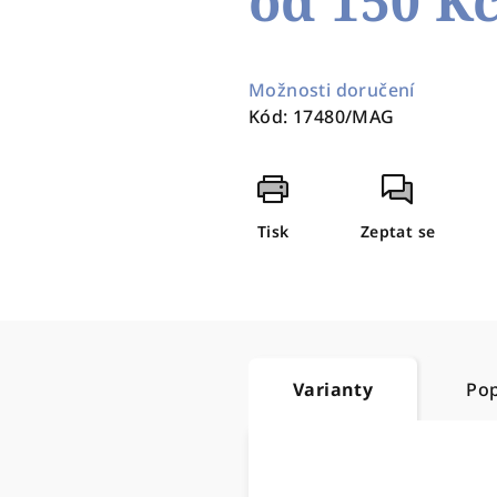
od
150 K
Měrná
cena:
Možnosti doručení
Kód:
17480/MAG
Tisk
Zeptat se
Varianty
Pop