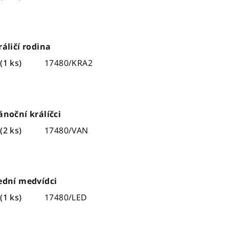
ráličí rodina
m
(1 ks)
17480/KRA2
ánoční králíčci
m
(2 ks)
17480/VAN
ední medvídci
m
(1 ks)
17480/LED