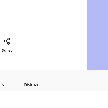
č
Sdílet
is
Diskuze