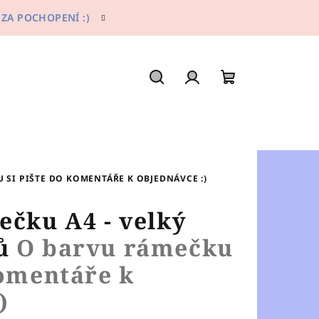
 ZA POCHOPENÍ :)
Hledat
Přihlášení
Nákupní
košík
 SI PIŠTE DO KOMENTÁŘE K OBJEDNÁVCE :)
ečku A4 - velký
vů
O barvu rámečku
komentáře k
)