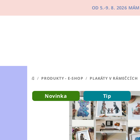
Přejít
OD 5.-9. 8. 2026 M
na
obsah
/
PRODUKTY - E-SHOP
/
PLAKÁTY V RÁMEČCÍCH
DOMŮ
Novinka
Tip