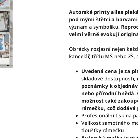
Autorské printy alias plak
pod mými štětci a barvami
význam a symboliku.
Reprod
velmi věrně evokují origin
Obrázky rozjasní nejen každ
kancelář, třídu MŠ nebo ZŠ, 
Uvedená cena je za p
skladové dostupnosti,
n
poznámky k objednávce
nebo přírodní hnědá.
možnost také zakoup
rámečku, což dodává 
Profesionální tisk na p
Velikost samotného moti
tloušťky rámečku
Autorská malba je ma