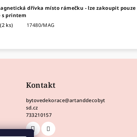
agnetická dřívka místo rámečku - lze zakoupit pouze
 s printem
m
(2 ks)
17480/MAG
Kontakt
bytovedekorace
@
artanddecobyt
sd.cz
733210157