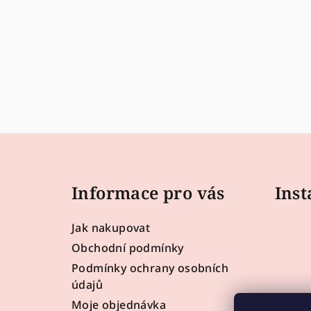
Z
á
Informace pro vás
Ins
p
a
Jak nakupovat
t
Obchodní podmínky
Podmínky ochrany osobních
í
údajů
Moje objednávka