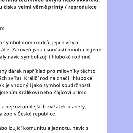
u tisku velmi věrně printy / reprodukce
cm
ko symbol domorodců, jejich víry a
rálie. Zároveň jsou i součástí mnoha legend
aly navíc symbolizují i hluboké rodinné
ásný dárek například pro milovníky těchto
h zvířat. Králičí rodina značí i hluboké
k je vhodný i jako symbol soudržnosti
íjmením Králíkovi nebo Zajícovi přímo
z nejroztomilejších zvířátek planety,
ka zoo v České republice
bolizující komunitu a jednotu, navíc s