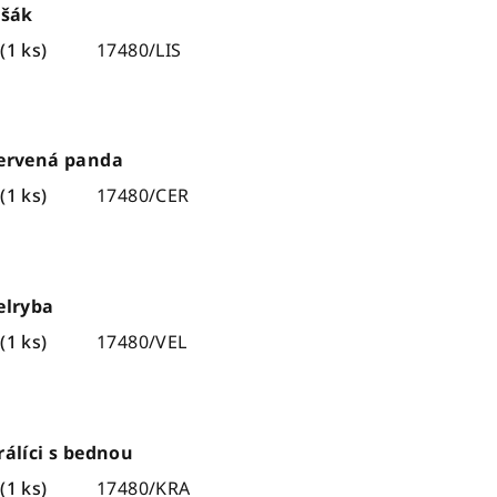
išák
m
(1 ks)
17480/LIS
Červená panda
m
(1 ks)
17480/CER
elryba
m
(1 ks)
17480/VEL
rálíci s bednou
m
(1 ks)
17480/KRA