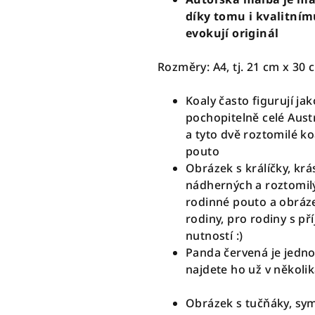
díky tomu i kvalitním
evokují originál
Rozměry: A4, tj. 21 cm x 30 
Koaly často figurují ja
pochopitelně celé Aust
a tyto dvě roztomilé ko
pouto
Obrázek s králíčky, kr
nádherných a roztomilýc
rodinné pouto a obráze
rodiny, pro rodiny s př
nutností :)
Panda červená je jedno 
najdete ho už v několi
Obrázek s tučňáky, sym