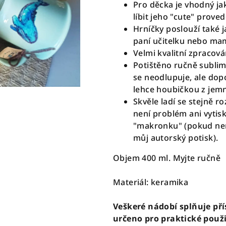
Pro děcka je vhodný ja
líbit jeho "cute" prove
Hrníčky poslouží také 
paní učitelku nebo m
Velmi kvalitní zpracová
Potištěno ručně sublim
se neodlupuje, ale dop
lehce houbičkou z jem
Skvěle ladí se stejně r
není problém ani vytisk
"makronku" (pokud nen
můj autorský potisk).
Objem 400 ml. Myjte ručně
Materiál: keramika
Veškeré nádobí splňuje pří
určeno pro praktické použ