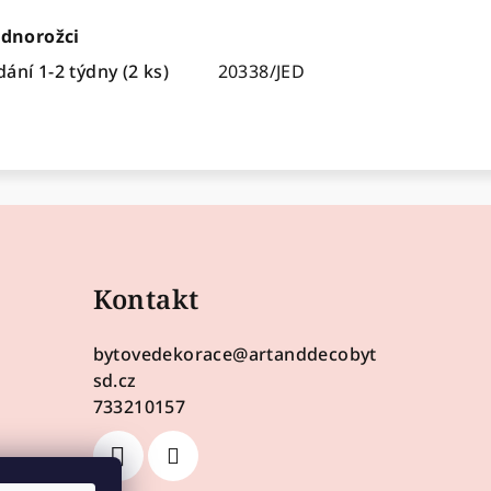
ednorožci
ání 1-2 týdny
(2 ks)
20338/JED
Kontakt
bytovedekorace
@
artanddecobyt
sd.cz
733210157