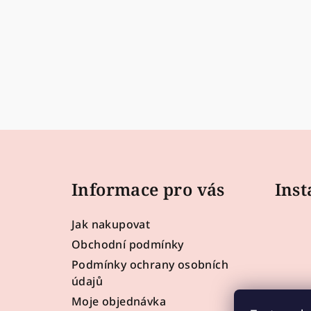
Z
á
Informace pro vás
Ins
p
a
Jak nakupovat
t
Obchodní podmínky
Podmínky ochrany osobních
í
údajů
Moje objednávka