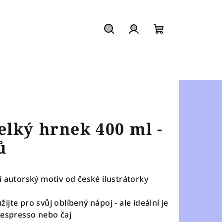
Hledat
Přihlášení
Nákupní
košík
lký hrnek 400 ml -
ů
í autorský motiv od české ilustrátorky
jte pro svůj oblíbený nápoj - ale ideální je
 espresso nebo čaj