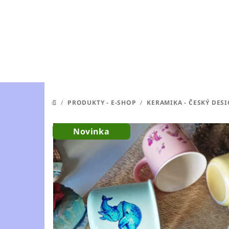
Přejít
na
obsah
/
PRODUKTY - E-SHOP
/
KERAMIKA - ČESKÝ DES
DOMŮ
Novinka