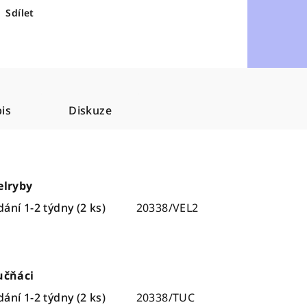
Sdílet
is
Diskuze
elryby
ání 1-2 týdny
(2 ks)
20338/VEL2
učňáci
ání 1-2 týdny
(2 ks)
20338/TUC