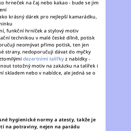
ko hrneček na čaj nebo kakao - bude se jim
dení
jako krásný dárek pro nejlepší kamarádku,
aminku
ní, funkční hrníček a stylový motiv
ační technikou v malé české dílně, potisk
oručuji neomývat přímo potisk, ten jen
né strany, nedoporučuji dávat do myčky
oztomilými
dezertními talířky
z nabídky -
nout totožný motiv na zakázku na talířek i
í skladem nebo v nabídce, ale jedná se o
sné hygienické normy a atesty, takže je
ití na potraviny, nejen na parádu