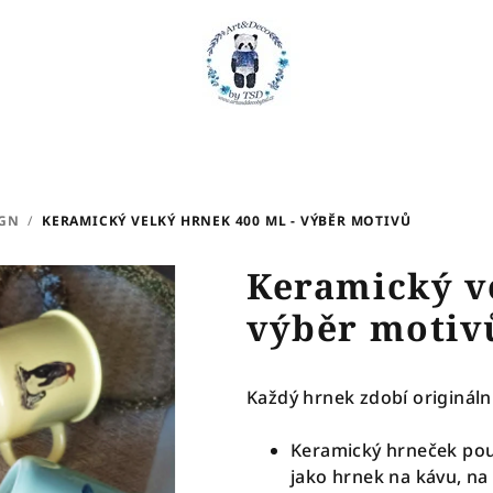
IGN
/
KERAMICKÝ VELKÝ HRNEK 400 ML - VÝBĚR MOTIVŮ
Keramický ve
výběr motiv
Každý hrnek zdobí origináln
Keramický hrneček použi
jako hrnek na kávu, na