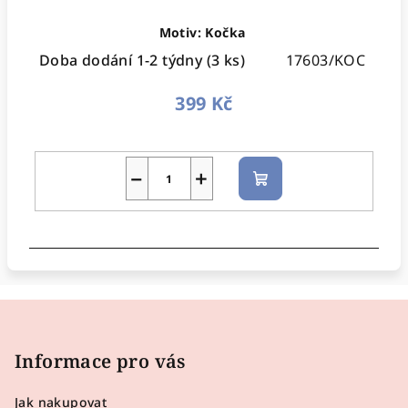
Motiv: Kočka
Doba dodání 1-2 týdny
(3 ks)
17603/KOC
399 Kč
−
+
Do
košíku
Z
á
p
Informace pro vás
a
Jak nakupovat