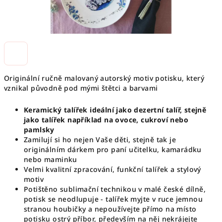
Originální ručně malovaný autorský motiv potisku, který
vznikal původně pod mými štětci a barvami
Keramický talířek ideální jako dezertní talíř, stejně
jako talířek například na ovoce, cukroví nebo
pamlsky
Zamilují si ho nejen Vaše děti, stejně tak je
originálním dárkem pro paní učitelku, kamarádku
nebo maminku
Velmi kvalitní zpracování, funkční talířek a stylový
motiv
Potištěno sublimační technikou v malé české dílně,
potisk se neodlupuje - talířek myjte v ruce jemnou
stranou houbičky a nepoužívejte přímo na místo
potisku ostrý příbor, především na něj nekrájejte