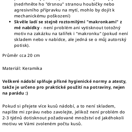
(nedrhněte ho "drsnou" stranou houbičky nebo
agresivního přípravku na mytí, mohlo by dojít k
mechanickému poškození)
Skvěle ladí se stejně roztomilými "makronkami" z
mé nabídky
- není problém ani vytisknout totožný
motiv na zakázku na talířek i "makronku" (pokud není
skladem nebo v nabídce, ale jedná se o můj autorský
potisk).
Průměr cca 20 cm
Materiál: Keramika
Veškeré nádobí splňuje přísné hygienické normy a atesty,
takže je určeno pro praktické použití na potraviny, nejen
na parádu :)
Pokud si přejete více kusů nádobí, a to není skladem,
napište mi zprávu nebo zavolejte, jelikož není problém do
2-3 týdnů dotisknout požadované množství od jakéhokoli
motivu ve Vámi zvoleném počtu kusů.