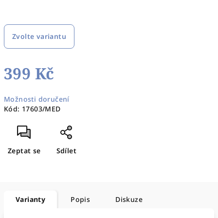
Zvolte variantu
399 Kč
Měrná
Možnosti doručení
cena:
Kód:
17603/MED
Zeptat se
Sdílet
Varianty
Popis
Diskuze