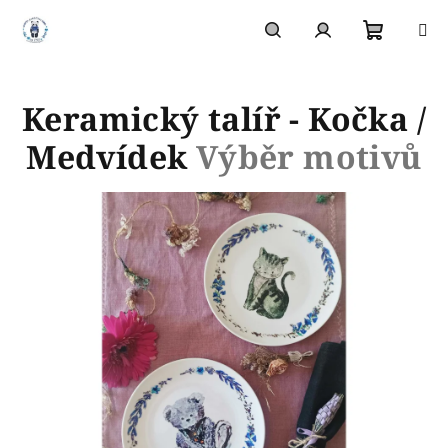
Přejít
na
obsah
Nákupn
Hledat
Přihlášení
Keramický talíř - Kočka /
košík
Medvídek
Výběr motivů