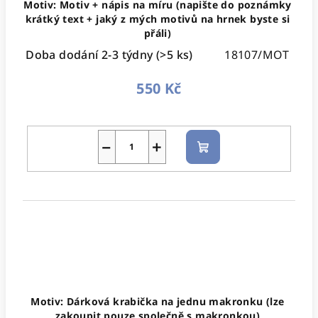
Motiv: Motiv + nápis na míru (napište do poznámky
krátký text + jaký z mých motivů na hrnek byste si
přáli)
Doba dodání 2-3 týdny
(>5 ks)
18107/MOT
550 Kč
−
+
Do
košíku
Motiv: Dárková krabička na jednu makronku (lze
zakoupit pouze společně s makronkou)