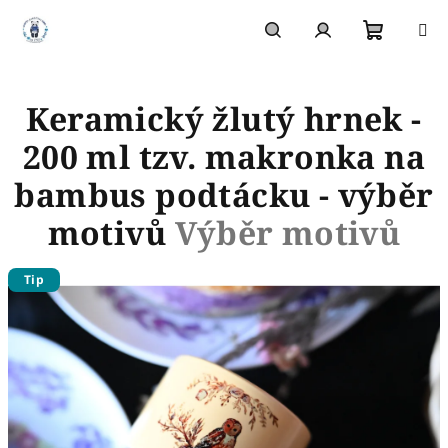
Přejít
na
obsah
Nákupn
Hledat
Přihlášení
Keramický žlutý hrnek -
košík
200 ml tzv. makronka na
bambus podtácku - výběr
motivů
Výběr motivů
Tip