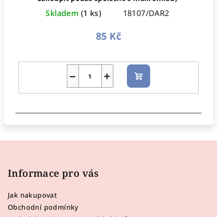
Skladem
(1 ks)
18107/DAR2
85 Kč
−
+
Do
košíku
Z
á
p
Informace pro vás
a
Jak nakupovat
t
Obchodní podmínky
í