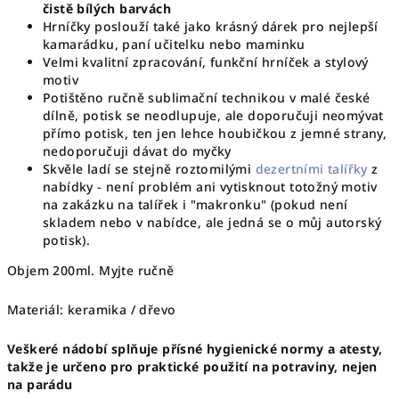
čistě bílých barvách
Hrníčky poslouží také jako krásný dárek pro nejlepší
kamarádku, paní učitelku nebo maminku
Velmi kvalitní zpracování, funkční hrníček a stylový
motiv
Potištěno ručně sublimační technikou v malé české
dílně, potisk se neodlupuje, ale doporučuji neomývat
přímo potisk, ten jen lehce houbičkou z jemné strany,
nedoporučuji dávat do myčky
Skvěle ladí se stejně roztomilými
dezertními talířky
z
nabídky - není problém ani vytisknout totožný motiv
na zakázku na talířek i "makronku" (pokud není
skladem nebo v nabídce, ale jedná se o můj autorský
potisk).
Objem 200ml. Myjte ručně
Materiál: keramika / dřevo
Veškeré nádobí splňuje přísné hygienické normy a atesty,
takže je určeno pro praktické použití na potraviny, nejen
na parádu